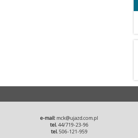
e-mail:
mck@ujazd.com.pl
tel.
44/719-23-96
tel.
506-121-959