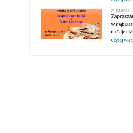
tworzenia p
21.02.2022
gospodyń w
Zapraszam
degustacji
W najbliższ
tradycyjne
na ''Ujezdzk
środków Od
Czytaj więce
Rolnictwa w