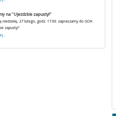
alm i pisanek, występy zespołów ludowych i konkurs kół
iejskich z terenu gminy Ujazd.Będzie możliwość
y na ''Ujezdzkie zapusty!''
 lokalnych świątecznych przysmaków.Projekt "Wokół
ą niedzielę, 27 lutego, godz. 17.00. zapraszamy do GOK
go stołu wielkanocnego" został dofinansowany ze
ie zapusty!''
działu Terenowego Krajowego Ośrodka Wsparcia
j...
 Łodzi.