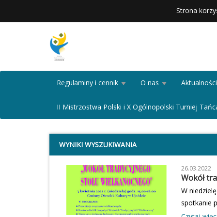
Strona korzy
Regulaminy i cennik
O nas
Aktualności
II Mistrzostwa Polski i X Ogólnopolski Turniej T
WYNIKI WYSZUKIWANIA
26.03.2022
Wokół tra
W niedziel
spotkanie 
wielkanocn
Czytaj więce