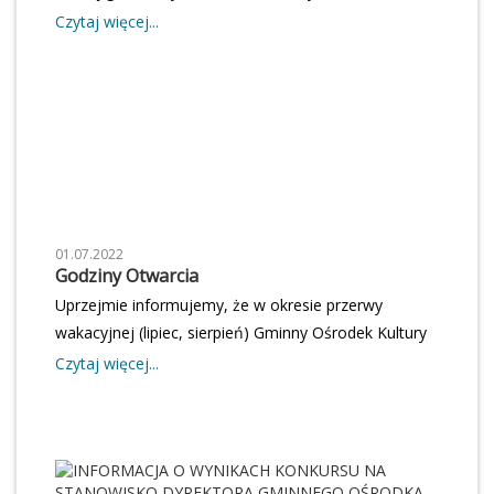
Sangrodzu. Zapraszamy od godziny 16.00 Wstęp
Czytaj więcej...
wolny!
01.07.2022
Godziny Otwarcia
Uprzejmie informujemy, że w okresie przerwy
wakacyjnej (lipiec, sierpień) Gminny Ośrodek Kultury
czynny jest w godzinach 8.00-16.00.
Czytaj więcej...