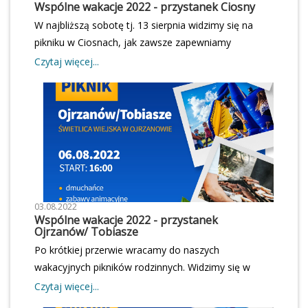
Wspólne wakacje 2022 - przystanek Ciosny
W najbliższą sobotę tj. 13 sierpnia widzimy się na
pikniku w Ciosnach, jak zawsze zapewniamy
mnóstwo atrakcji i pozytywnych wrażeń. Start godz.
Czytaj więcej...
16.00Wstęp wolnyZapraszamy!
03.08.2022
Wspólne wakacje 2022 - przystanek
Ojrzanów/ Tobiasze
Po krótkiej przerwie wracamy do naszych
wakacyjnych pikników rodzinnych. Widzimy się w
najbliższą sobotę 06.08.2022 r. Gwarantujemy dobrą
Czytaj więcej...
zabawę i mnóstwo atrakcji, nie może Was