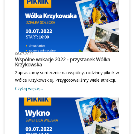
zabraknąć!Zapraszamy od godziny 16.00 na świetlicę
wiejską w Ojrzanowie. Wstęp wolny!
06.07.2022
Wspólne wakacje 2022 - przystanek Wólka
Krzykowska
Zapraszamy serdecznie na wspólny, rodzinny piknik w
Wólce Krzykowskiej. Przygotowaliśmy wiele atrakcji,
których nie możecie przegapić! Startujemy w
Czytaj więcej...
najbliższą niedzielę od godziny 16.00 Do zobaczenia!