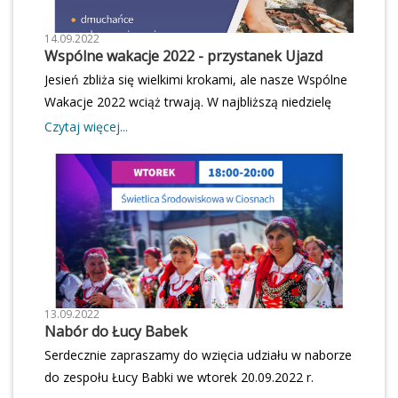
14.09.2022
Wspólne wakacje 2022 - przystanek Ujazd
Jesień zbliża się wielkimi krokami, ale nasze Wspólne
Wakacje 2022 wciąż trwają. W najbliższą niedzielę
18.09.2022 r. zapraszamy do Ujazdu. Piknik
Czytaj więcej...
rozpoczyna się o godzinie 15:00 na działce sołeckiej.
Zapraszamy!
13.09.2022
Nabór do Łucy Babek
Serdecznie zapraszamy do wzięcia udziału w naborze
do zespołu Łucy Babki we wtorek 20.09.2022 r.