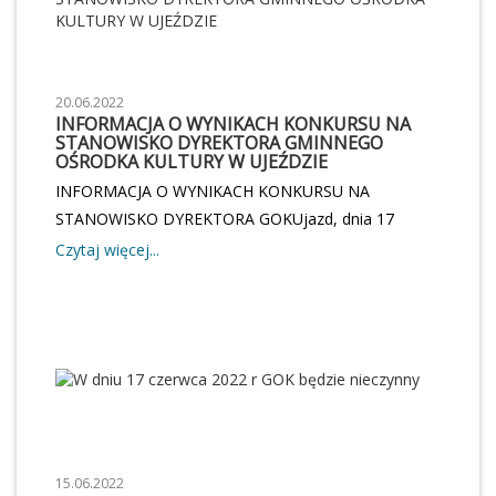
20.06.2022
INFORMACJA O WYNIKACH KONKURSU NA
STANOWISKO DYREKTORA GMINNEGO
OŚRODKA KULTURY W UJEŹDZIE
INFORMACJA O WYNIKACH KONKURSU NA
STANOWISKO DYREKTORA GOKUjazd, dnia 17
czerwca 2022 r. INFORMACJA O WYNIKACH
Czytaj więcej...
KONKURSU NA STANOWISKO DYREKTORA
GMINNEGO OŚRODKA KULTURY W UJEŹDZIE W
wyniku przeprowadzonego i zakończonego procesu
konkursu kandydatów na stanowisko Dyrektora
Gminnego Ośrodka Kultury w Ujeździe wybrany
został Pan Michał Adam Pająk zam. Tomaszów
Mazowiecki. Uzasadnienie dokonanego wyboru:
Kandydat spełnił wszystkie wymogi formalne
15.06.2022
określone w ogłoszeniu o konkursie. W loku