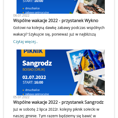
06.07.2022
Wspólne wakacje 2022 - przystanek Wykno
Gotowi na kolejną dawkę zabawy podczas wspólnych
wakacji? Szykujcie się, ponieważ już w najbliższą
sobotę o godz. 16.00 widzimy się na pikniku w
Czytaj więcej...
Wyknie! Do zobaczenia!
05.07.2022
Wspólne wakacje 2022 - przystanek Sangrodz
Już w sobotę 2 lipca 2022r. kolejny piknik sołecki w
naszej gminie. Tym razem będziemy się bawić w