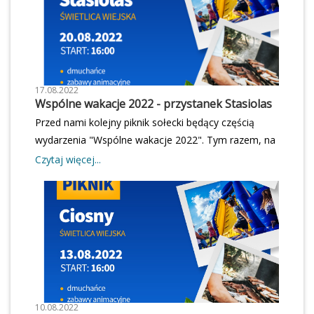
17.08.2022
Wspólne wakacje 2022 - przystanek Stasiolas
Przed nami kolejny piknik sołecki będący częścią
wydarzenia "Wspólne wakacje 2022". Tym razem, na
radosnym świętowaniu spotkamy się w
Czytaj więcej...
Stasiolesie.Zapraszamy w najbliższą sobotę 20
sierpnia od godz. 16.00, świetlica wiejska. Wstęp
wolny!
10.08.2022