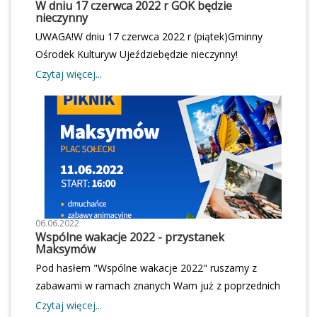
W dniu 17 czerwca 2022 r GOK będzie
nieczynny
rozmowy kwalifikacyjnej kandydat szeroko
zaprezentował swoją koncepcję autorskiego
UWAGA!W dniu 17 czerwca 2022 r (piątek)Gminny
programu działania Gminnego Ośrodka Kultury w
Ośrodek Kulturyw Ujeździebędzie nieczynny!
Ujeździe oraz właściwie przedstawiał swoją wiedzę i
Czytaj więcej...
znajomość zagadnień niezbędnych do pracy na
oferowanym stanowisku.
06.06.2022
Wspólne wakacje 2022 - przystanek
Maksymów
Pod hasłem "Wspólne wakacje 2022" ruszamy z
zabawami w ramach znanych Wam już z poprzednich
lat pikników sołeckich.Na dobry początek -
Czytaj więcej...