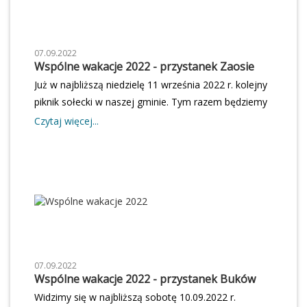
słuch muzyczny, poczucie rytmu i pragnienie śpiewu.
Próby Chóru GOK odbywają się w GOK w każdy
czwartek w godz. 17.00-19.00. Zapraszamy
07.09.2022
serdecznie!
Wspólne wakacje 2022 - przystanek Zaosie
Już w najbliższą niedzielę 11 września 2022 r. kolejny
piknik sołecki w naszej gminie. Tym razem będziemy
się bawić w Zaosiu. Zapraszamy od godziny 14.00
Czytaj więcej...
Wstęp wolny!
07.09.2022
Wspólne wakacje 2022 - przystanek Buków
Widzimy się w najbliższą sobotę 10.09.2022 r.