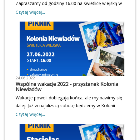
Zapraszamy od godziny 16.00 na świetlicę wiejską w
Bukowie.Gwarantujemy dobrą zabawę i mnóstwo
Czytaj więcej...
atrakcji, nie może Was zabraknąć!
24.08.2022
Wspólne wakacje 2022 - przystanek Kolonia
Niewiadów
Wakacje powoli dobiegają końca, ale my bawimy się
dalej. Już w najbliższą sobotę będziemy w Kolonii
Niewiadów. Widzimy się o godzinie 16:00 na świetlicy
Czytaj więcej...
wiejskiej. Wstęp wolny. Zapraszamy!