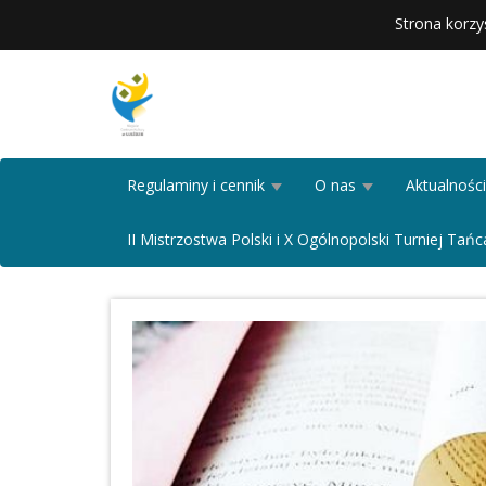
Strona korzy
Regulaminy i cennik
O nas
Aktualności
II Mistrzostwa Polski i X Ogólnopolski Turniej T