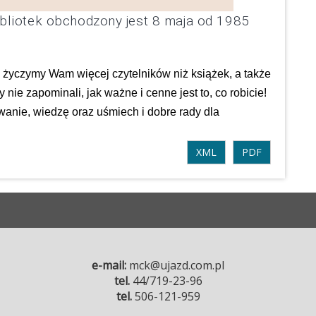
Bibliotek obchodzony jest 8 maja od 1985
 życzymy Wam więcej czytelników niż książek, a także
dy nie zapominali, jak ważne i cenne jest to, co robicie!
anie, wiedzę oraz uśmiech i dobre rady dla
XML
PDF
e-mail:
mck@ujazd.com.pl
tel.
44/719-23-96
tel.
506-121-959