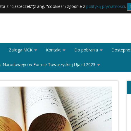
sta z "ciasteczek"(z ang. "cookies") zgodnie z
polityką prywatności
.
Załoga MCK
Kontakt
Do pobrania
Dostepno
ańca Narodowego w Formie Towarzyskiej Ujazd 2023