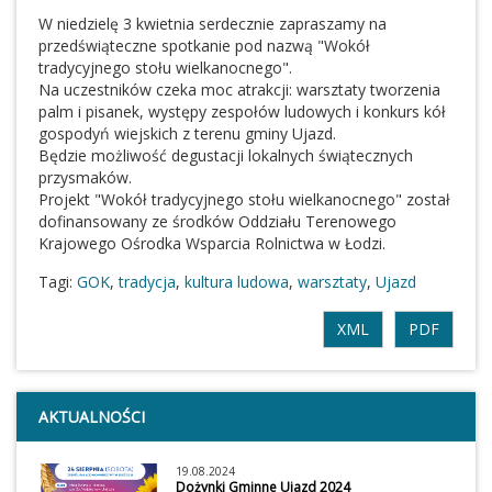
W niedzielę 3 kwietnia serdecznie zapraszamy na
przedświąteczne spotkanie pod nazwą "Wokół
tradycyjnego stołu wielkanocnego".
Na uczestników czeka moc atrakcji: warsztaty tworzenia
palm i pisanek, występy zespołów ludowych i konkurs kół
gospodyń wiejskich z terenu gminy Ujazd.
Będzie możliwość degustacji lokalnych świątecznych
przysmaków.
Projekt "Wokół tradycyjnego stołu wielkanocnego" został
dofinansowany ze środków Oddziału Terenowego
Krajowego Ośrodka Wsparcia Rolnictwa w Łodzi.
Tagi:
GOK
,
tradycja
,
kultura ludowa
,
warsztaty
,
Ujazd
XML
PDF
AKTUALNOŚCI
19.08.2024
Dożynki Gminne Ujazd 2024