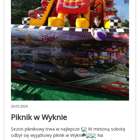
26.05.2026
Piknik w Wyknie
Sezon piknikowy trwa w najlepsze !
W minioną sobotę
odbył się wyjątkowy piknik w Wyknie
Na