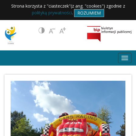
Strona korzysta z "ciasteczek"(z ang. "cookies") zgodnie z
polityką prywatności
.
ROZUMIEM