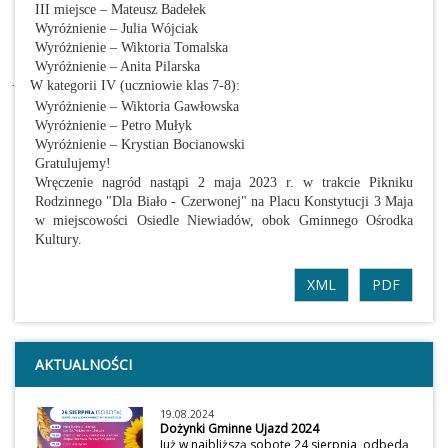
III miejsce – Mateusz Badełek
Wyróżnienie – Julia Wójciak
Wyróżnienie – Wiktoria Tomalska
Wyróżnienie – Anita Pilarska
·
W kategorii IV (uczniowie klas 7-8):
Wyróżnienie – Wiktoria Gawłowska
Wyróżnienie – Petro Mułyk
Wyróżnienie – Krystian Bocianowski
Gratulujemy!
Wręczenie nagród nastąpi
2 maja 2023 r. w trakcie Pikniku
Rodzinnego "Dla Biało - Czerwonej" na Placu Konstytucji
3 Maja
w miejscowości Osiedle Niewiadów, obok Gminnego Ośrodka
Kultury.
XML
PDF
AKTUALNOŚCI
19.08.2024
Dożynki Gminne Ujazd 2024
Już w najbliższą sobotę 24 sierpnia, odbędą