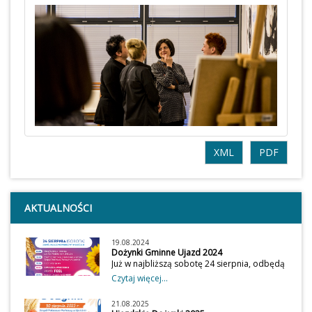
XML
PDF
AKTUALNOŚCI
19.08.2024
Dożynki Gminne Ujazd 2024
Już w najbliższą sobotę 24 sierpnia, odbędą
się Dożynki Gminne. Tradycyjnie
Czytaj więcej...
uroczystości rozpoczną się Mszą Świętą o
godz.12:00 w Kościele p.w. Św. Wojciecha w
21.08.2025
Ujeździe. Po Mszy zapraszamy na część