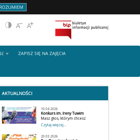
ROZUMIEM
ść
ZAPISZ SIĘ NA ZAJĘCIA
AKTUALNOŚCI
10.04.2026
Konkurs im. Ireny Tuwim
Masz głos, którym chcesz
podzielić się ze światem? To
Czytaj więcej...
Twoja chwila! Zapraszamy do
udziału w II Międzygminnym
20.03.2026
Konkursie Wokalnym im. Ireny