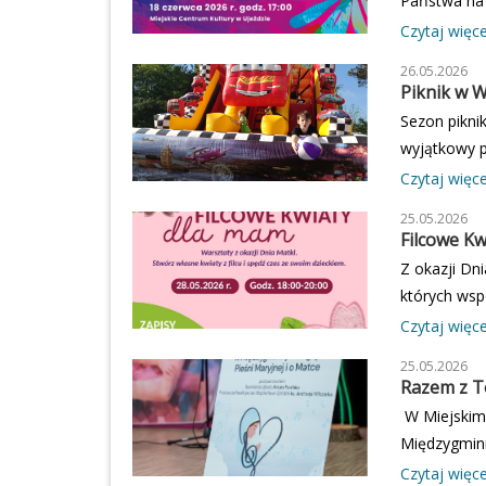
Państwa na 
zajęciach.Ko
intensywny 
Czytaj więcej
wystąpią uc
26.05.2026
umiejętnośc
Piknik w 
wystawę pra
Sezon pikni
całe rodziny
wyjątkowy p
dmuchańce, 
Czytaj więcej
idealnie Or
25.05.2026
zadbało o św
Filcowe K
zabrakło ta
Z okazji Dn
zaangażowali
których wsp
się na kolej
okazja, by 
Czytaj więcej
niepowtarza
25.05.2026
ograniczona
Razem z 
W Miejskim 
Międzygminn
Matko"🥰 Ho
Czytaj więcej