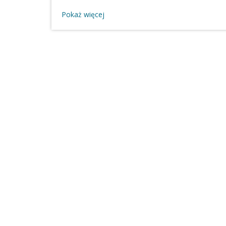
Artur Pawla
Pokaż więcej
Andrzej Mil
Niewiadów i
Sitarek 🌸P
miejsce: Mar
PiwowarskaW
PopłońskaSzk
Kusideł🥈II 
miejsce: Pa
Karina Szcz
Kozłowski i
Oliwia Kaźmi
Maja Chyb🥈I
WilkowskaWs