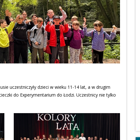
ie uczestniczyły dzieci w wieku 11-14 lat, a w drugim
cieczki do Experymentarium do Łodzi. Uczestnicy nie tylko
o dotknąć, przesunąć lub uruchomić. Kolejny dzień
awa w Figloraju, a następnie pływanie na basenie. Na
dnia wybraliśmy się do Tomaszowa Mazowieckiego.
a Trasa Turystyczna Groty Nagórzyckie, gdzie
ogliśmy podziwiać podziemne korytarze. Następnie