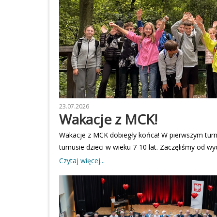
23.07.2026
Wakacje z MCK!
Wakacje z MCK dobiegły końca! W pierwszym turnus
turnusie dzieci w wieku 7-10 lat. Zaczęliśmy od wy
oglądali eksponaty, ale również mogły wszystkieg
Czytaj więcej...
spędziliśmy w Akademii Sportu. Najpierw była zab
zakończenie zjedliśmy pyszną pizzę. Kolejnego 
Pierwszym punktem naszej wyprawy była Podziemn
poznaliśmy fascynującą historię tego miejsca i m