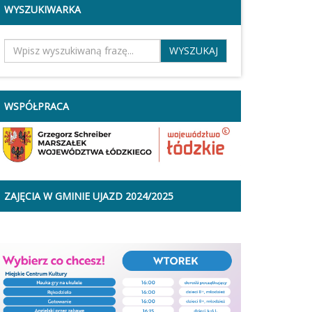
zaangażowanie oraz troskę o
WYSZUKIWARKA
rozwój naszych lokalnych
społeczności.Dzięki ich
działalności sołectwa stale się
rozwijają i są miejscem
przyjaznym dla mieszkańców. W
wydarzeniu uczestniczyły także
Marszałek Województwa
Łódzkiego – Pani Joanna
Skrzydlewska oraz
WSPÓŁPRACA
Przewodnicząca Sejmiku
Województwa Łódzkiego – Pani
Małgorzata Grabarczyk, które
złożyły Sołtysom życzenia i
wręczyły okolicznościowe
upominki.Jeszcze raz dziękujemy
za Waszą pracę i zaangażowanie
na rzecz mieszkańców. Życzymy
ZAJĘCIA W GMINIE UJAZD 2024/2025
wielu sukcesów oraz satysfakcji z
pełnionej funkcji!